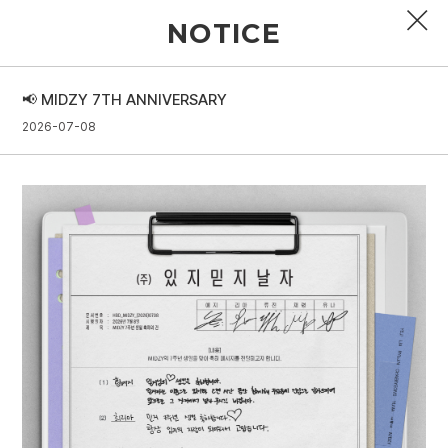
NOTICE
📢 MIDZY 7TH ANNIVERSARY
PROFILE
2026-07-08
DISCOGRAPHY
GALLERY
VIDEO
NOTICE
SCHEDULE